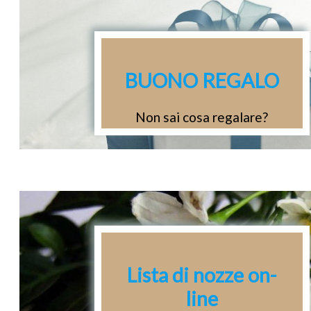
BUONO REGALO
Non sai cosa regalare?
Se sei indeciso questa è
l'idea per te.
Acquista un buono regalo
in agenzia o online
Lista di nozze on-
line