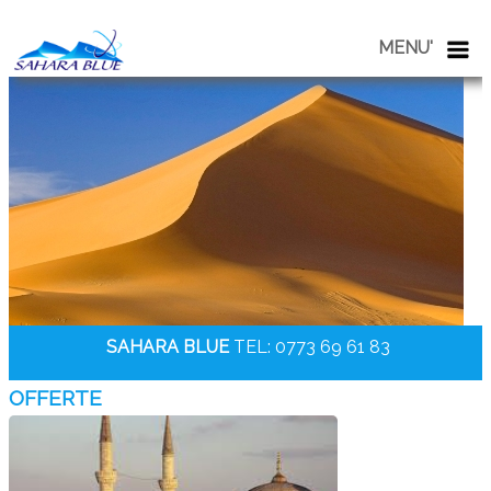
La prossima meta
!
MENU'
SAHARA BLUE
TEL: 0773 69 61 83
OFFERTE