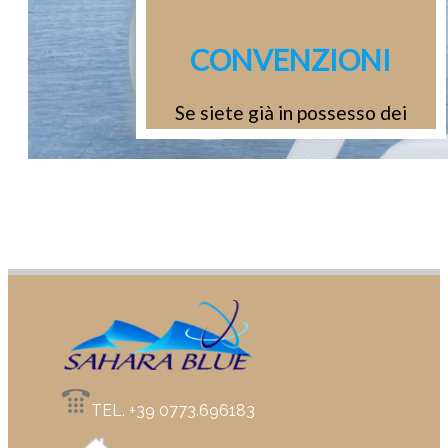
regalo!
CONVENZIONI
Se siete già in possesso dei
dati,
effettuate l'accesso e
potrete visualizzare
le offerte a voi dedicate
TEL. +39 0773.696183