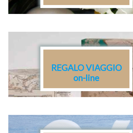
richiedete la lista di nozze on
line
con la password che vi verrà
fornita
potrete visualizzare i regali
ricevuti
REGALO VIAGGIO
on-line
vuoi festeggiare la tua
Laurea
o il tuo compleanno ...
con un bel viaggio?
Prenota da noi la tua lista